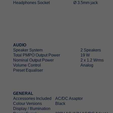
Headphones Socket
Ø 3.5mm jack
AUDIO
Speaker System
2 Speakers
Total PMPO Output Power
19 W
Nominal Output Power
2 x 1.2 Wrms
Volume Control
Analog
Preset Equaliser
GENERAL
Accessories Included
AC/DC Asaptor
Colour Versions
Black
Display / Illumination