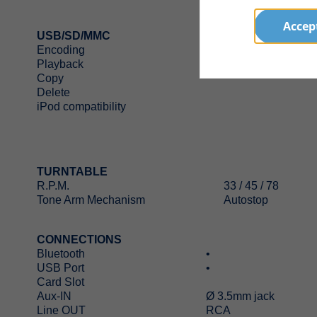
Accept
USB/SD/MMC
Encoding
•
Playback
•
Copy
Delete
iPod compatibility
TURNTABLE
R.P.M.
33 / 45 / 78
Tone Arm Mechanism
Autostop
CONNECTIONS
Bluetooth
•
USB Port
•
Card Slot
Aux-IN
Ø 3.5mm jack
Line OUT
RCA