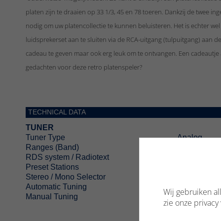
platen zijn te draaien op 33 1/3, 45 en 78 toeren. Dankzij de twee i
nodig om uw platencollectie te kunnen beluisteren. Het is echter wel
luidsprekerset aan te sluiten via de RCA-uitgang (tulpuitgang) aan d
cadeau te geven maar ook erg leuk om te ontvangen. Een cadeautje aan
gedachten voor deze retro platenspeler?
TECHNICAL DATA
TUNER
Tuner Type
Analog
Ranges (Band)
FM
RDS system / Radiotext
Preset Stations
Stereo / Mono Selector
Automatic Tuning
Wij gebruiken a
Manual Tuning
•
zie onze privacy 