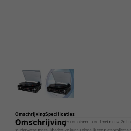
Omschrijving
Specificaties
Omschrijving
Met deze Roadstar platenspeler combineert u oud met nieuw. Zo ha
'ouderwetse' mogelijkheden. Zo kunt u eindelijk een platencollectie