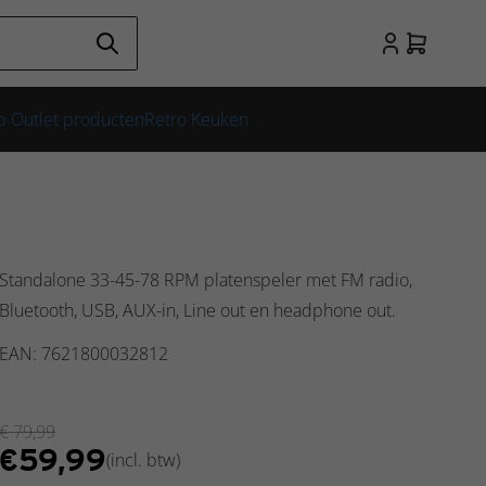
 Outlet producten
Retro Keuken
Standalone 33-45-78 RPM platenspeler met FM radio,
Bluetooth, USB, AUX-in, Line out en headphone out.
EAN: 7621800032812
€
79,99
€
59,99
(incl. btw)