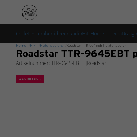
Link
Link
Link
Outlet
December-ideeën
Radio
HiFi
Home Cinema
Draagb
Home
HiFi
Platenspelers
Roadstar TTR-9645EBT platenspeler
Roadstar TTR-9645EBT pl
Artikelnummer: TTR-9645-EBT
Roadstar
AANBIEDING