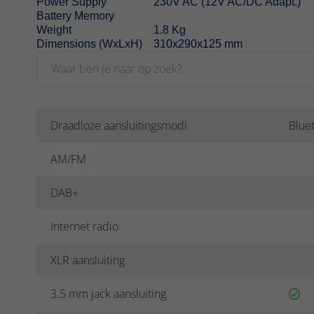
Power Supply
230V AC (12V AC/DC Adapt.)
Battery Memory
Weight
1.8 Kg
Dimensions (WxLxH)
310x290x125 mm
Draadloze aansluitingsmodi
Blue
AM/FM
DAB+
Internet radio
XLR aansluiting
3.5 mm jack aansluiting