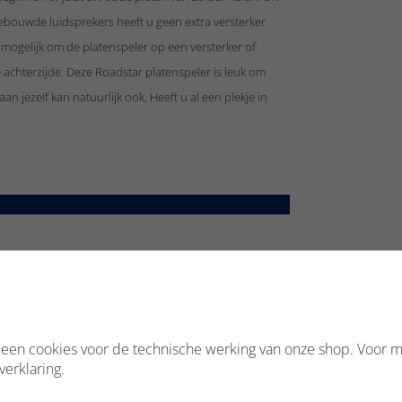
ngebouwde luidsprekers heeft u geen extra versterker
 mogelijk om de platenspeler op een versterker of
e achterzijde. Deze Roadstar platenspeler is leuk om
 jezelf kan natuurlijk ook. Heeft u al een plekje in
lleen cookies voor de technische werking van onze shop. Voor m
verklaring.