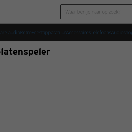
are audio
Retro
Feestapparatuur
Accessoires
Telefoons
Audioshop
atenspeler