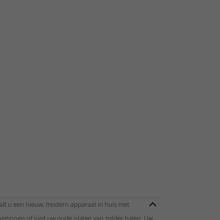
alt u een nieuw, modern apparaat in huis met
 beginnen of juist uw oude platen van zolder halen. Uw